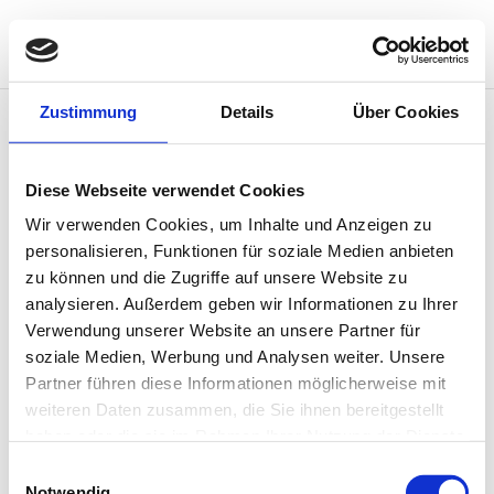
Zustimmung
Details
Über Cookies
Login
Diese Webseite verwendet Cookies
Wir verwenden Cookies, um Inhalte und Anzeigen zu
Required
Username or email address
*
personalisieren, Funktionen für soziale Medien anbieten
zu können und die Zugriffe auf unsere Website zu
analysieren. Außerdem geben wir Informationen zu Ihrer
Required
Verwendung unserer Website an unsere Partner für
Password
*
soziale Medien, Werbung und Analysen weiter. Unsere
Partner führen diese Informationen möglicherweise mit
weiteren Daten zusammen, die Sie ihnen bereitgestellt
Log in
Remember me
haben oder die sie im Rahmen Ihrer Nutzung der Dienste
gesammelt haben.
Einwilligungsauswahl
Lost your password?
Notwendig