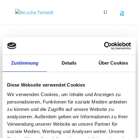
Home
/
Produkte
/ Products tagged “Products for
flying pigeons”
Products for flying
Zustimmung
Details
Über Cookies
pigeons
Showing all 3 results
Diese Webseite verwendet Cookies
Wir verwenden Cookies, um Inhalte und Anzeigen zu
Immun-o-flash 180g
personalisieren, Funktionen für soziale Medien anbieten
zu können und die Zugriffe auf unsere Website zu
39,90
€
analysieren. Außerdem geben wir Informationen zu Ihrer
221,67
€
/
kg
Verwendung unserer Website an unsere Partner für
plus
shipping costs
soziale Medien, Werbung und Analysen weiter. Unsere
Product contains: 0,180
kg