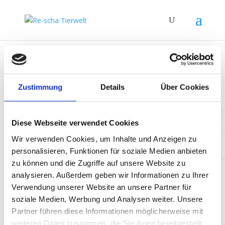
re-scha Reisesystem (Alt- und
Zustimmung
Details
Über Cookies
Jungtierreise)
Das re-scha Reisesystem für Tauben
Diese Webseite verwendet Cookies
Sonntag
Wir verwenden Cookies, um Inhalte und Anzeigen zu
Montag
Dienstag
(Rückkehrtag)
personalisieren, Funktionen für soziale Medien anbieten
zu können und die Zugriffe auf unsere Website zu
analysieren. Außerdem geben wir Informationen zu Ihrer
Magnesi-
Magnesi-
Verwendung unserer Website an unsere Partner für
a-gold
ab
a-gold
ab
soziale Medien, Werbung und Analysen weiter. Unsere
dem 4.
dem 4.
Partner führen diese Informationen möglicherweise mit
Panta-20
Preisflug
Preisflug
weiteren Daten zusammen, die Sie ihnen bereitgestellt